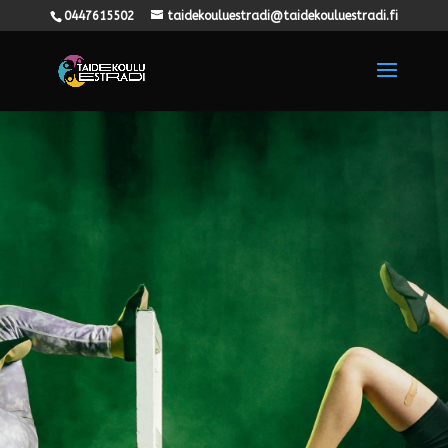
0447615502
taidekouluestradi@taidekouluestradi.fi