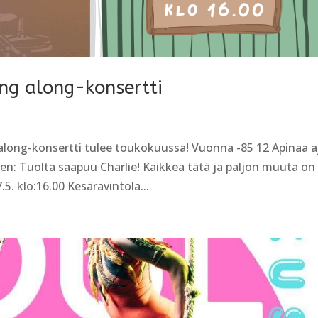
ing along-konsertti
along-konsertti tulee toukokuussa! Vuonna -85 12 Apinaa a
ten: Tuolta saapuu Charlie! Kaikkea tätä ja paljon muuta on
. klo:16.00 Kesäravintola...