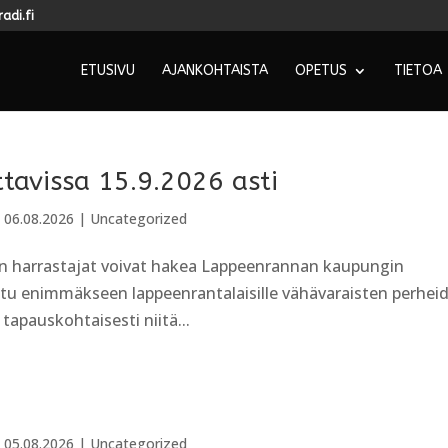
adi.fi
ETUSIVU
AJANKOHTAISTA
OPETUS
TIETOA
tavissa 15.9.2026 asti
|
06.08.2026
|
Uncategorized
n harrastajat voivat hakea Lappeenrannan kaupungin
ttu enimmäkseen lappeenrantalaisille vähävaraisten perhei
a tapauskohtaisesti niitä...
|
05.08.2026
|
Uncategorized