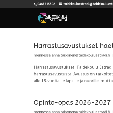
0447615502
taidekouluestradi@taidekouluestr
Harrastusavustukset haet
mennessä
anna.taiponen@taidekouluestradi.fi
Harrastusavustukset Taidekoulu Estradi
harrastusavustusta. Avustus on tarkoite
alle 18-vuotiaille lapsille ja nuorille, mutt
Opinto-opas 2026-2027
mennessä
anna.taiponen@taidekouluestradi.fi