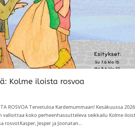
ää: Kolme iloista rosvoa
OISTA ROSVOA Tervetuloa Kardemummaan! Kesäkuussa 202
 valloittaa koko perheenhassutteleva seikkailu Kolme ilois
 rosvotKasper, Jesper ja Joonatan...